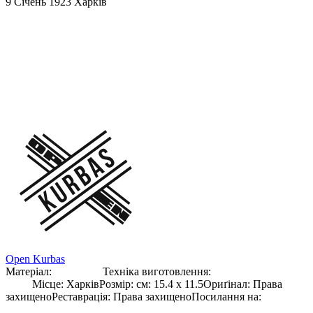
9 Січень 1923
Харків
Дія 1. Частина ІІ “Калоші № 13”
(реклам-плакат)
Сцена з вистави. Чудак – Дмитро Мілютенко, Носії – Тамара
Жевченко, Ольга Пігулович
Open Kurbas
Матеріал:
Фотопапір
Техніка виготовлення:
Фотодрук
Сепія
Місце
:
Харків
Розмір
:
см: 15.4 x 11.5
Ориґінал
:
Права
захищено
Реставрація
:
Права захищено
Посилання на:
Оригінал