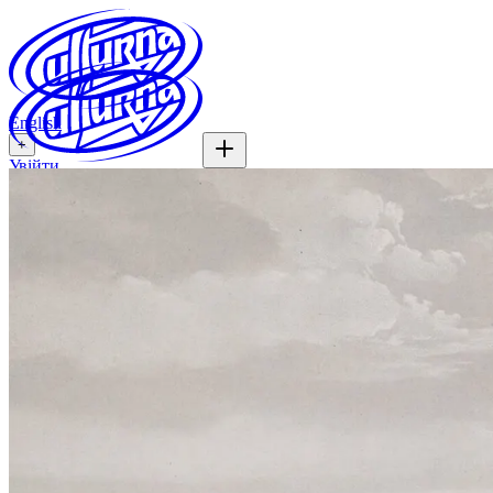
English
+
Увійти