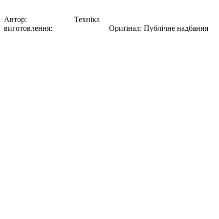
кілька фігур з вівцями на передньому плані.
Автор:
Карло Боссолі
Техніка
виготовлення:
Хромолітографія
Ориґінал
:
Публічне надбання