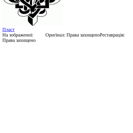
Пласт
На зображенні:
Пласт
Ориґінал
:
Права захищено
Реставрація
:
Права захищено