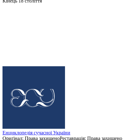
Кінець 18 століття
Король тенорів Олександр Мишуга в
ролі фауста
В кінці ХІХ століття українця Олександра Мишугу вважали
"королем тенорів" та володарем найкращого ліричного голосу.
На світовій сцені його ставили в один ряд з Карузо та
Шаляпіним, на українській – із Соломією Крушельницькою та
Модестом Менцинським.
Енциклопедія сучасної України
Ориґінал
:
Права захищено
Реставрація
:
Права захищено