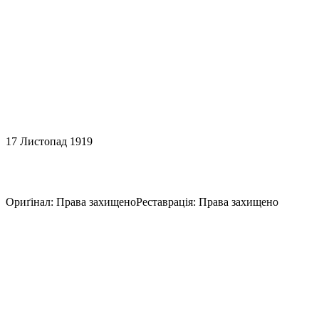
17 Листопад 1919
Курінь Галицької Армії
Ориґінал
:
Права захищено
Реставрація
:
Права захищено