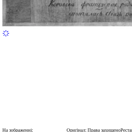
Київська Князівна Анна Ярославна
Анна Київська, або Анна Ярославна, народилася трохи менше ти
Шведської.
На зображенні:
Анна Ярославна
Ориґінал
:
Права захищено
Реста