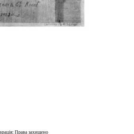
сячі років тому в Русі, нинішня Україна, дочка Ярсослава Мудрог
врація
:
Права захищено