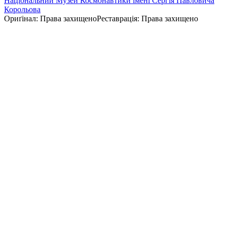
Національний Музей Космонавтики імені Сергія Павловича
Корольова
Ориґінал
:
Права захищено
Реставрація
:
Права захищено