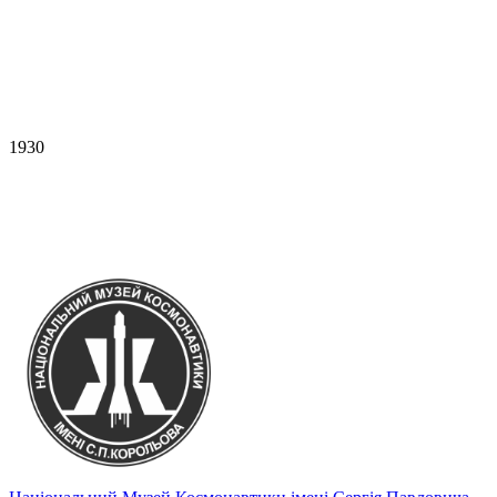
1930
Дипломна робота Сергія Корольова -
літак СК-4