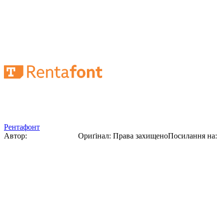
Літерація, ілюстрація, орнамент. Георгі
Рентафонт
Автор:
Георгій Нарбут
Ориґінал
:
Права захищено
Посилання на: