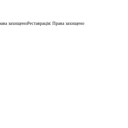
ава захищено
Реставрація
:
Права захищено