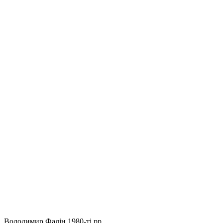
Володимир Фалін
1980-ті рр.