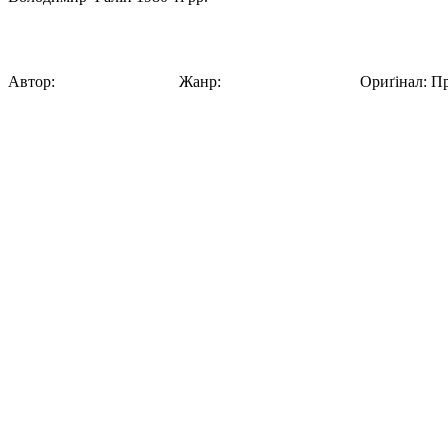
Літні пані під парасолею
Автор:
Володимир Фалін
Жанр:
Вулична фотографія
Ориґінал
:
Пр