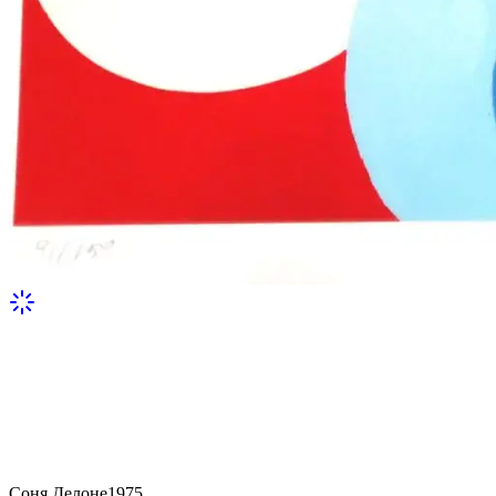
Соня Делоне
1975