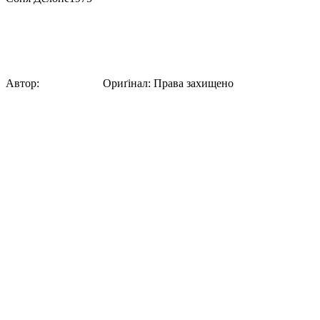
Літографія кольорових дисків за мотив
«Кольорові диски», літографія Соні Делоне. Літографія підписа
Автор:
Соня Делоне
Ориґінал
:
Права захищено