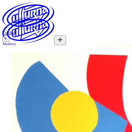
English
+
Увійти