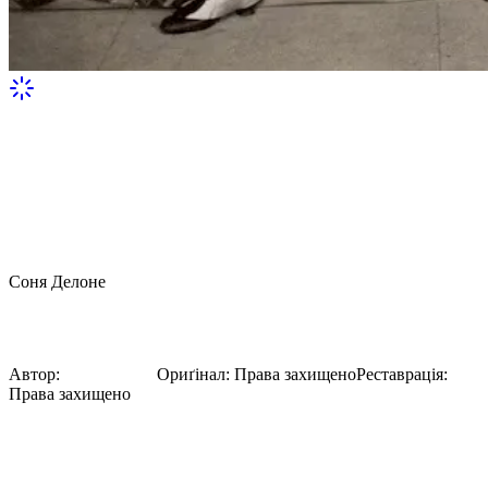
Соня Делоне
Одночасність
Автор:
Соня Делоне
Ориґінал
:
Права захищено
Реставрація
:
Права захищено