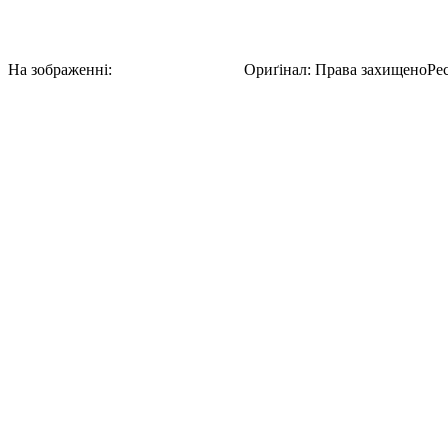
Олександра Екстер в блюрі
На зображенні:
Олександра Екстер
Ориґінал
:
Права захищено
Ре