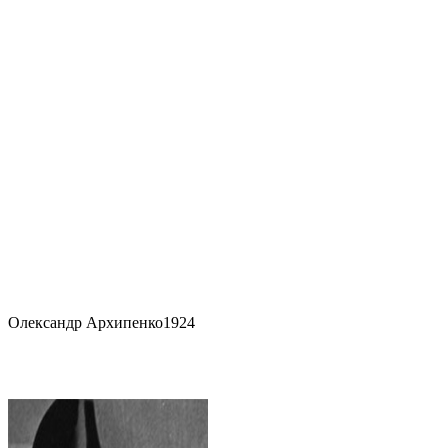
Олександр Архипенко
1924
Архипентура, 1924 рік