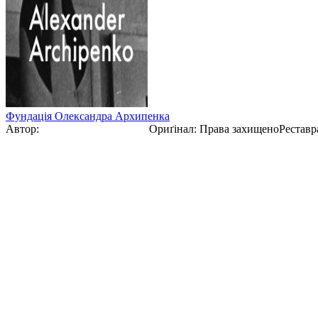
Фундація Олександра Архипенка
Автор:
Олександр Архипенко
Ориґінал
:
Права захищено
Реставр