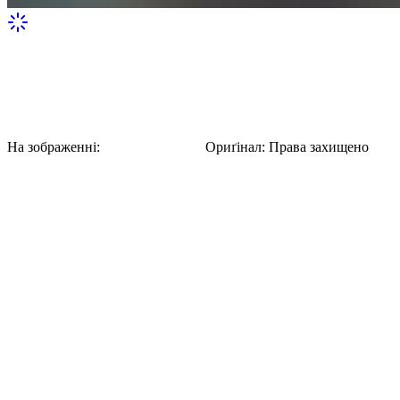
Портрет Тадеуша Грабянки з написами
На зображенні:
Тадеуш Грабянка
Ориґінал
:
Права захищено