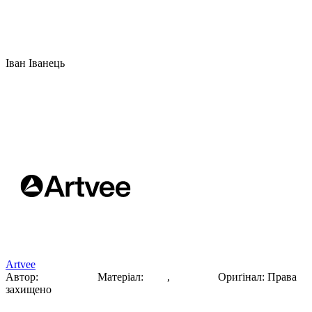
Іван Іванець
Танцюрист у східному костюмі
Artvee
Автор:
Іван Іванець
Матеріал:
гуаш
,
Акварель
Ориґінал
:
Права
захищено