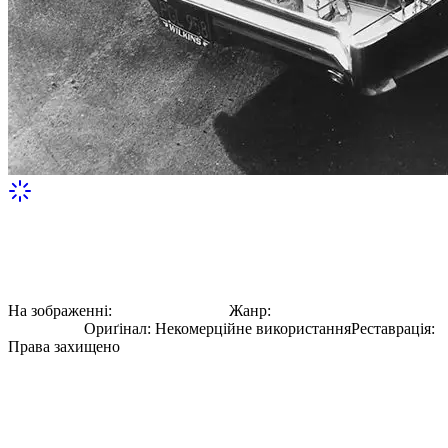
Український біженець - по-
американськи
На зображенні:
Нута Котляренко
Жанр:
Документальна
фотографія
Ориґінал
:
Некомерційне використання
Реставрація
:
Права захищено