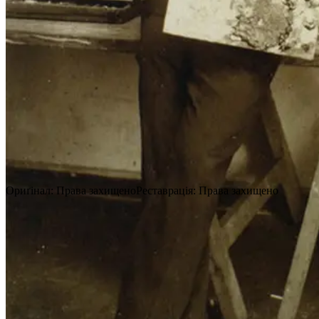
Василь Єрмилов
Ориґінал
:
Права захищено
Реставрація
:
Права захищено