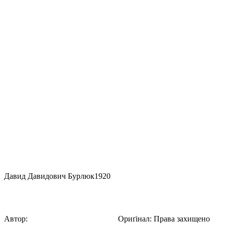
Давид Давидович Бурлюк
1920
Японка саджає рис
Автор:
Давид Давидович Бурлюк
Ориґінал
:
Права захищено