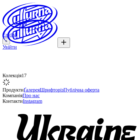
English
+
Увійти
Етнографічна Фотографія
Колекція
17
Продукти
Ґалерея
Шрифторіз
Публічна оферта
Компанія
Про нас
Контакти
Instagram