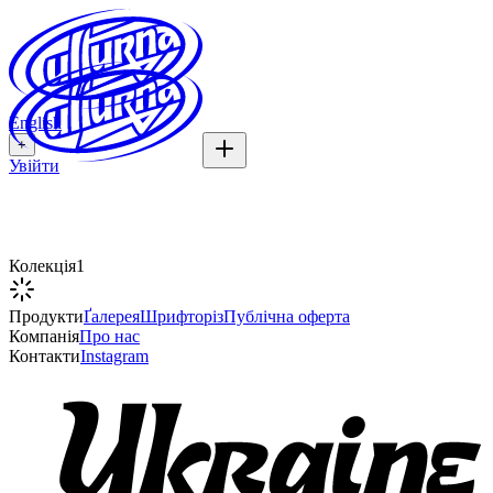
English
+
Увійти
Людмила Драгоманова
Колекція
1
Продукти
Ґалерея
Шрифторіз
Публічна оферта
Компанія
Про нас
Контакти
Instagram