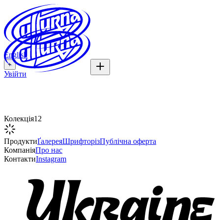
English
+
Увійти
Михайло Бойчук
Колекція
12
Продукти
Ґалерея
Шрифторіз
Публічна оферта
Компанія
Про нас
Контакти
Instagram