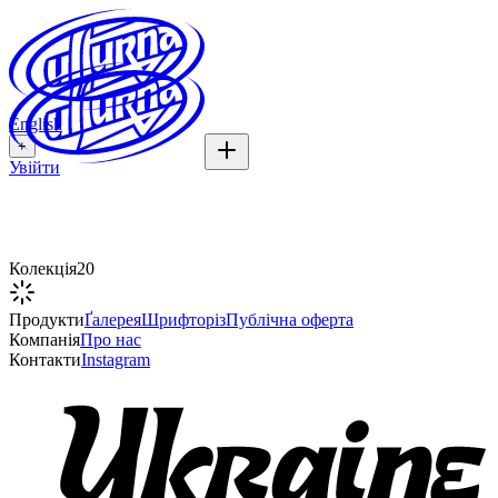
English
+
Увійти
Реалізм
Колекція
20
Продукти
Ґалерея
Шрифторіз
Публічна оферта
Компанія
Про нас
Контакти
Instagram