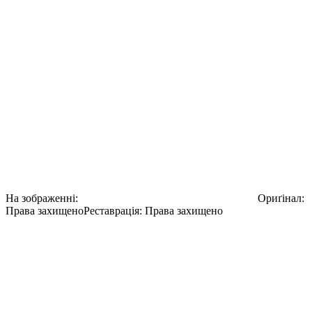
Джон К. Губолт біля дошки,
демонструючи свою концепцію
космічного рандеву для висадки на
Місяць.
Місячне орбітальне рандеву (LOR) буде використовуватися в
програмі Apollo. Хоча Губольт не винайшов ідею LOR, він був
найбільш відповідальним за її просування в NASA.
На зображенні:
Олександр Шаргей Юрій Кондратюк
Ориґінал
:
Права захищено
Реставрація
:
Права захищено