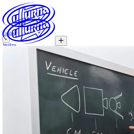
English
+
Увійти