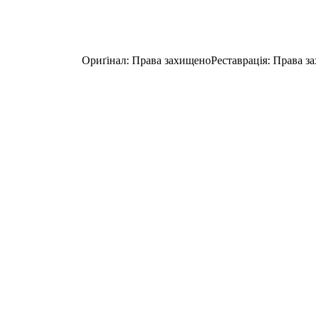
ська Ма́йя Де́рен
Ориґінал
:
Права захищено
Реставрація
:
Права з