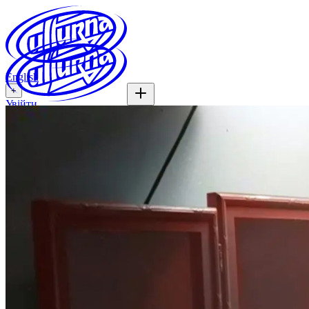
English
+
Увійти