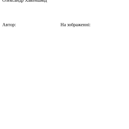
Олександр Хакеншмід
Майя Дерен в дзеркалі
Автор:
Олександр Хакеншмід
На зображенні:
Елео́нора Деренко́в