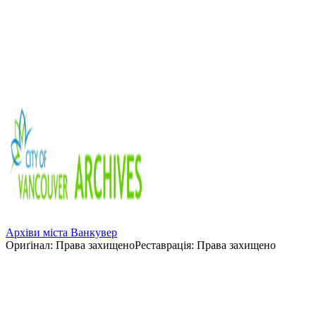
Українське місто троянд було
частиною діамантового ювілею у
Ванкувері в 1946
Архіви міста Ванкувер
Ориґінал
:
Права захищено
Реставрація
:
Права захищено