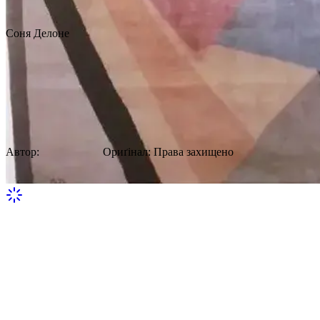
Соня Делоне
Вовняний килим галереї Томас у стилі
раннього модерну в стилі кубізму в
стилі ар-деко 1930 року, автор Соня
Делоне
Автор:
Соня Делоне
Ориґінал
:
Права захищено