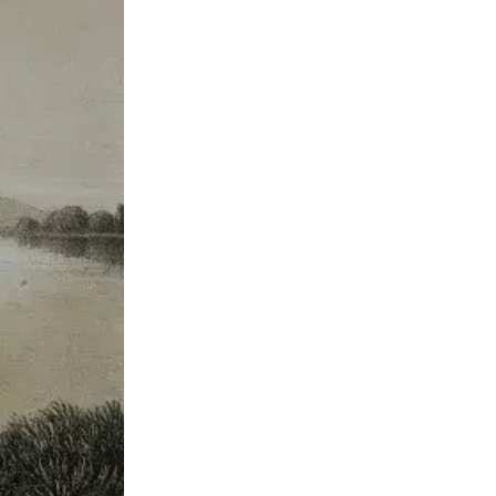
терхазі.