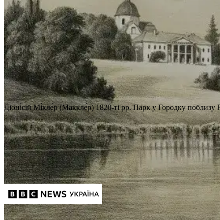
Діоні́сій Мі́кле́р (Маккле́р)
1820-ті рр.
Парк у Городку поблизу 
Парк у Городку поблизу Рівного Діонісі