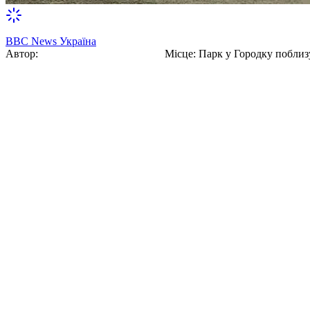
BBC News Україна
Автор:
Діоні́сій Мі́кле́р (Маккле́р)
Місце
:
Парк у Городку поблиз