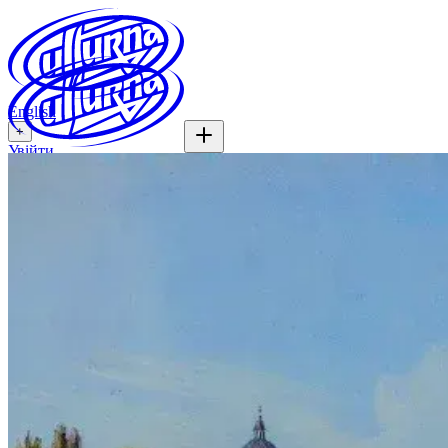
English
+
Увійти