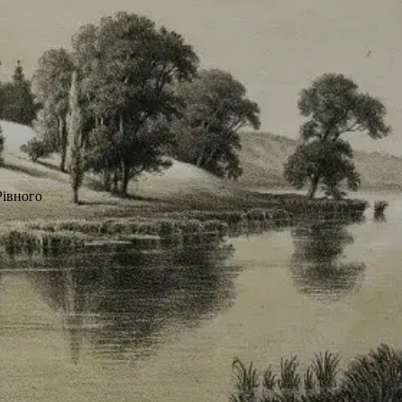
Рівного
й Міклер створив на замовлення графа Ес