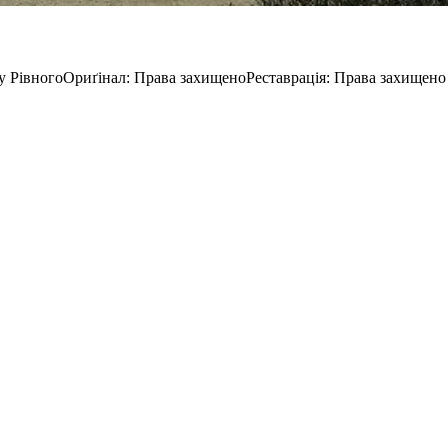
у Рівного
Ориґінал
:
Права захищено
Реставрація
:
Права захищено