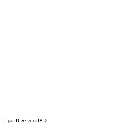
Тарас Шевченко
1856
У шинку