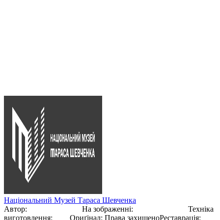
Малюнок українського художника та поета Тараса Шевченка.
Робота являє собою малюнок сепією на папері. Тарас
Шевченко був значною постаттю в українській літературі та
мистецтві, відомим своєю поезією та роллю в українському
національному відродженні. Він створив велику кількість
творів мистецтва, включаючи портрети, пейзажі та композиції
на різні теми, використовуючи різні техніки. На зображенні
зображено трьох чоловіків у кімнаті, один стоїть без сорочки
та тримає папір, а двоє інших сидять.
Національний Музей Тараса Шевченка
Автор:
Тарас Шевченко
На зображенні:
Тарас Шевченко
Техніка
виготовлення:
Бістр
Ориґінал
:
Права захищено
Реставрація
: