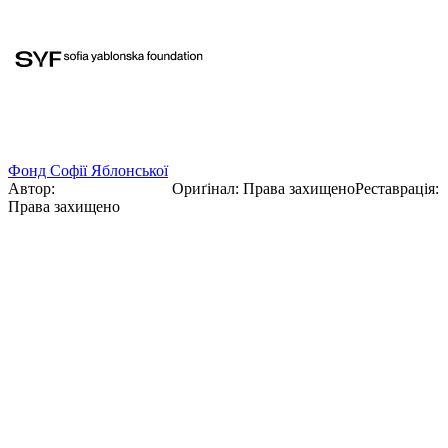
Фонд Софії Яблонської
Автор:
Софія Яблонська
Ориґінал
:
Права захищено
Реставрація
:
Права захищено