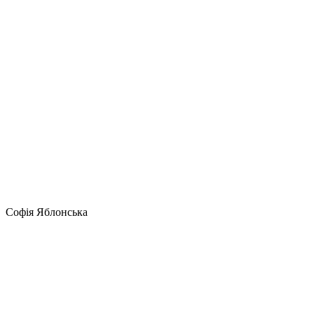
Софія Яблонська
Екзотичний східний портрет від Софії
Яблоньскої