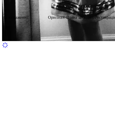
Наталі Вуд
На зображенні:
Наталі Вуд
Ориґінал
:
Права захищено
Реставраці