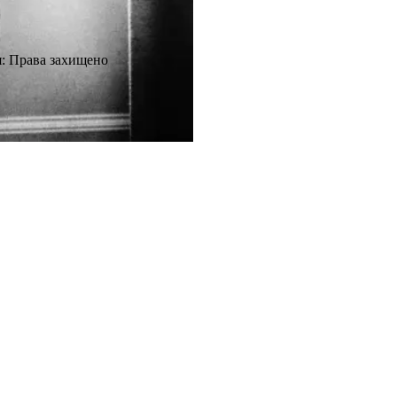
я
:
Права захищено