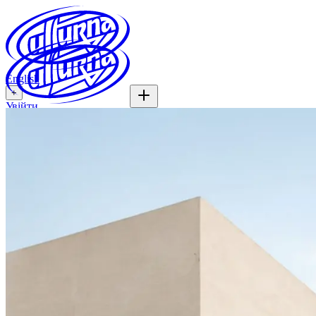
English
+
Увійти