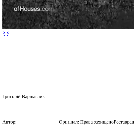
Григорій Варшавчик
Tumblr NzhwjehkAI1twhq1io1 640
Автор:
Григорій Варшавчик
Ориґінал
:
Права захищено
Реставрац