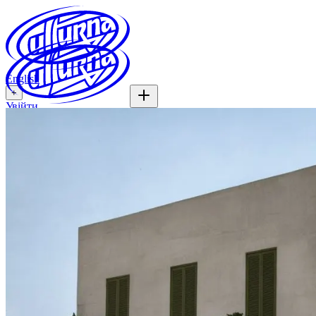
English
+
Увійти