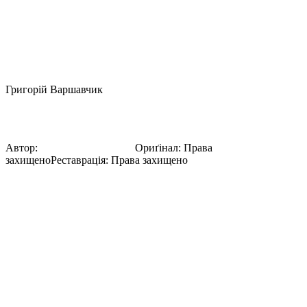
Григорій Варшавчик
Tumblr NzhwjehkAI1twhq1io9 1280
Автор:
Григорій Варшавчик
Ориґінал
:
Права
захищено
Реставрація
:
Права захищено