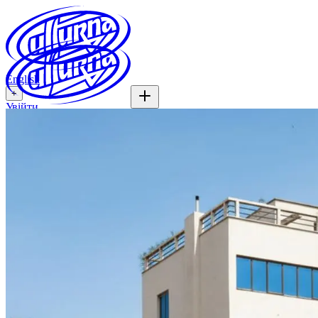
English
+
Увійти