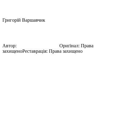
Григорій Варшавчик
06
Автор:
Григорій Варшавчик
Ориґінал
:
Права
захищено
Реставрація
:
Права захищено