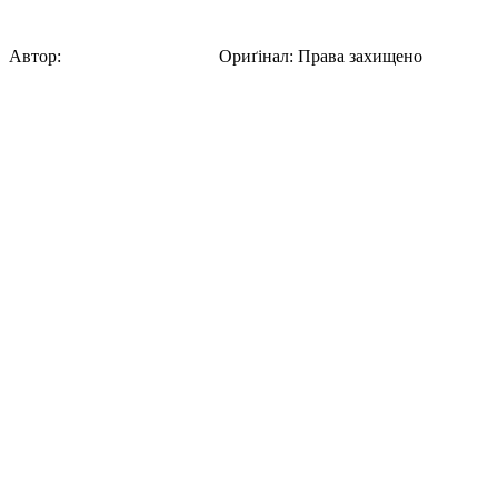
Бразилія - 1954 рік
Автор:
Григорій Варшавчик
Ориґінал
:
Права захищено