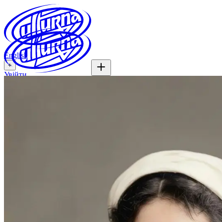
English
+
Увійти