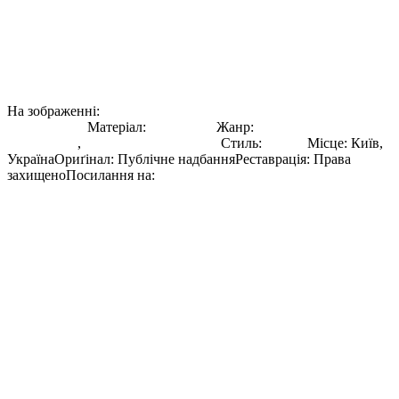
Студійний портрет молодої Людмили Драгоманової: у білій
хустці зав'язаній за класичним українським звичаєм, у
вишитій сорочці з ажурним візерунком на рукавах і темному
жилеті з дрібним квітковим візерунком. На шиї — кілька
низок намиста, серед них дукачі та натільний хрестик. У вусі
— сережка з підвісками.
На зображенні:
Людмила
Драгоманова
Матеріал:
Фотографія
Жанр:
Етнографічна
Фотографія
,
Портретна фотографія
Стиль:
Реалізм
Місце
:
Київ,
Україна
Ориґінал
:
Публічне надбання
Реставрація
:
Права
захищено
Посилання на:
Оригінал