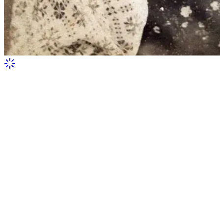
Людмила Драгоманова у хустці й
намисті