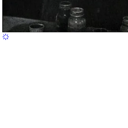
Марія Примаченко за роботою у
вишиванці