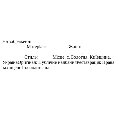
Чорно-білий портрет Марії Примаченко за роботою у своїй
майстерні. Художниця у темній хустці, у вишитій блузі з
густим квітковим орнаментом на грудях та рукавах, тримає у
правій руці пензлі. Перед нею на столі — банки з фарбами. На
задньому плані — рослинні розписи на стінах її дому-
майстерні в с. Болотня на Київщині. Ймовірно 1940-50-ті
роки.
На зображенні:
Марія
Примаченко
Матеріал:
Фотографія
Жанр:
Етнографічна
Фотографія
,
Документальна фотографія
,
Портретна
фотографія
Стиль:
Реалізм
Місце
:
с. Болотня, Київщина,
Україна
Ориґінал
:
Публічне надбання
Реставрація
:
Права
захищено
Посилання на:
Оригінал