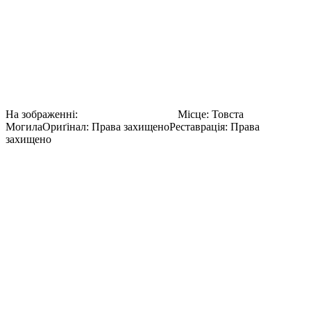
Золота пектораль — це нагрудна прикраса із суцільного
золота IV століття до нашої ери. Її було знайдено в Товстій
Могилі, стародавньому скіфському кургані на півдні України.
Цей артефакт вважається однією з найважливіших
археологічних знахідок 20 століття. Відкриття Мозолевського
— рідкісний приклад мистецтва та впливового відкриття.
На зображенні:
Борис Мозолевський
Місце
:
Товста
Могила
Ориґінал
:
Права захищено
Реставрація
:
Права
захищено