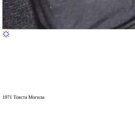
1971
Товста Могила
Український археолог Борис
Мозолевський зі скіфською золотою
пектораллю, яку він відкрив у 1971
році.